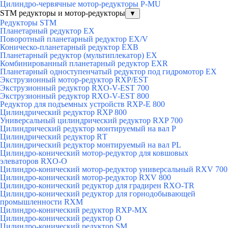
Цилиндро-червячные мотор-редукторы P-MU
STM редукторы и мотор-редукторы
▼
Редукторы STM
Планетарный редуктор ЕХ
Поворотный планетарный редуктор EX/V
Коническо-планетарный редуктор ЕХВ
Планетарный редуктор (мультиплекатор) ЕХ
Комбинированный планетарный редуктор ЕХR
Планетарный одноступенчатый редуктор под гидромотор ЕХ
Экструзионный мотор-редуктор RXP/EST
Экструзионный редуктор RXO-V-EST 700
Экструзионный редуктор RXO-V-EST 800
Редуктор для подъемных устройств RXP-E 800
Цилиндрический редуктор RXP 800
Универсальный цилиндрический редуктор RXP 700
Цилиндрический редуктор монтируемый на вал Р
Цилиндрический редуктор RТ
Цилиндрический редуктор монтируемый на вал РL
Цилиндро-конический мотор-редуктор для ковшовых
элеваторов RXO-O
Цилиндро-конический мотор-редуктор универсальный RXV 700
Цилиндро-конический мотор-редуктор RXV 800
Цилиндро-конический редуктор для градирен RXO-TR
Цилиндро-конический редуктор для горнодобывающей
промышленности RXМ
Цилиндро-конический редуктор RXP-MX
Цилиндро-конический редуктор О
Цилиндро-конический редуктор SM