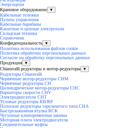
Энергоцепи
Крановое оборудование
▼
Кабельные тележки
Пульты управления
Кабельные барабаны
Канатные и цепные электротали
Складская техника
Справочник
Конфиденциальность
▼
Политика использования файлов cookie
Политика обработки персональных данных
Согласие на обработку персональных данных
Продукция
▼
Chiaravalli редукторы и мотор-редукторы
▼
Редукторы Chiaravalli
Червячные мотор-редукторы CHM
Червячные редукторы CH
Цилиндрические мотор-редукторы CHC
Вариаторы скорости CHV
Электродвигатели CHT
Угловые редукторы RB/RP
Полоские редукторы тарельчатого типа CHA
Быстрозажимная втулка RCK
Чугунные клиноременные шкивы
Моторная плита электродвигателя
Соединительные муфты