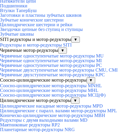
Натяжители цепи
Подшипники
Втулки ТаперБуш
Заготовки и пластины зубчатых шкивов
Зубчатые конические шестерни
Цилиндрические шестерни и рейки
Звездочки цепные без ступиц и ступицы
Зубчатые шкивы
SITI редукторы и мотор-редукторы
▼
Редукторы и мотор-редукторы SITI
Червячные мотор-редукторы
▼
Червячные одноступенчатые мотор-редукторы MU
Червячные одноступенчатые мотор-редукторы MI
Червячные одноступенчатые мотор-редукторы PC
Червячные двухступенчатые мотор-редукторы CMU, CMI
Червячные двухступенчатые мотор-редукторы KPC
Соосно-цилиндрические мотор-редукторы
▼
Соосно-цилиндрические мотор-редукторы MNHL
Соосно-цилиндрические мотор-редукторы MHL
Соосно-цилиндрические мотор-редукторы МСЦ(Ф)
Цилиндрические мотор-редукторы
▼
Цилиндрические насадные мотор-редукторы MPD
Цилиндрические с паралл. валами мотор-редукторы MPL
Коническо-цилиндрические мотор-редукторы MBH
Редукторы с двумя выходными валами MD
Маятниковые редукторы RP2
Планетарные мотор-редукторы NRG