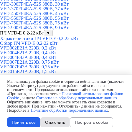
VFD-300FP4EA-52S 380В, 30 кВт
VFD-370FP4EA-52S 380В, 37 кВт
VFD-450FP4EA-52S 380В, 45 кВт
VFD-550FP4EA-52S 380В, 55 кВт
VFD-750FP4EA-52S 380В, 75 кВт
VFD-900FP4EA-52S 380В, 90 кВт
ПЧ VFD-E 0,2-22 кВт
▼
Характеристики ПЧ VFD-E 0,2-22 кВт
Обзор ПЧ VFD-E 0,2-22 кВт
VFD002E21A 220В, 0,2 кВт
VFD004E21A 220В, 0,4 кВт
VFD004E43A 380В, 0,4 кВт
VFD007E21A 220В, 0,75 кВт
VFD007E43A 380В, 0,75 кВт
VFD015E21A 220В, 1,5 кВт
VFD015E43A 380В, 1,5 кВт
VFD022E21A 220В, 2,2 кВт
Мы используем файлы cookie и сервисы веб-аналитики (включая
VFD002E21P 220В, 0,2 кВт
Яндекс.Метрику) для улучшения работы сайта и анализа
посещаемости. Продолжая использовать сайт или нажимая
VFD004E21P 220В, 0,4 кВт
«Принять», вы соглашаетесь с
Политикой использования файлов
VFD007E21P 220В, 0,75 кВт
Cookie
, и даете
Согласие на обработку персональных данных
.
VFD002E21T 220В, 0,2 кВт
Обратите внимание, что вы можете отозвать свое согласие в
VFD004E21T 220В, 0,4 кВт
любое время. При нажатии «Отклонить» данные не собираются.
VFD007E21T 220В, 0,75 кВт
Подробнее в
Политике обработки персональных данных
.
VFD022E43A 380В, 2,2 кВт
VFD037E43A 380В, 3,7 кВт
Принять все
Отклонить
Настроить cookie
VFD055E43A 380В, 5,5 кВт
VFD075E43A 380В, 7,5 кВт