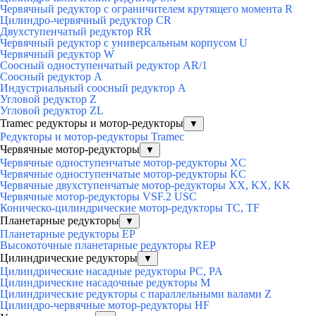
Червячный редуктор с ограничителем крутящего момента R
Цилиндро-червячный редуктор СR
Двухступенчатый редуктор RR
Червячный редуктор с универсальным корпусом U
Червячный редуктор W
Соосный одноступенчатый редуктор AR/1
Соосный редуктор А
Индустриальный соосный редуктор А
Угловой редуктор Z
Угловой редуктор ZL
Tramec редукторы и мотор-редукторы
▼
Редукторы и мотор-редукторы Tramec
Червячные мотор-редукторы
▼
Червячные одноступенчатые мотор-редукторы XC
Червячные одноступенчатые мотор-редукторы KC
Червячные двухступенчатые мотор-редукторы XX, KX, KK
Червячные мотор-редукторы VSF.2 USC
Коническо-цилиндрические мотор-редукторы TC, TF
Планетарные редукторы
▼
Планетарные редукторы EP
Высокоточные планетарные редукторы REP
Цилиндрические редукторы
▼
Цилиндрические насадные редукторы PC, PA
Цилиндрические насадочные редукторы M
Цилиндрические редукторы с параллельными валами Z
Цилиндро-червячные мотор-редукторы HF