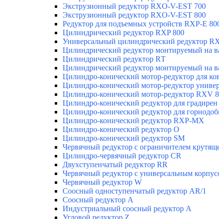
Экструзионный редуктор RXO-V-EST 700
Экструзионный редуктор RXO-V-EST 800
Редуктор для подъемных устройств RXP-E 80
Цилиндрический редуктор RXP 800
Универсальный цилиндрический редуктор RX
Цилиндрический редуктор монтируемый на в
Цилиндрический редуктор RТ
Цилиндрический редуктор монтируемый на в
Цилиндро-конический мотор-редуктор для к
Цилиндро-конический мотор-редуктор униве
Цилиндро-конический мотор-редуктор RXV 8
Цилиндро-конический редуктор для градире
Цилиндро-конический редуктор для горно
Цилиндро-конический редуктор RXP-MX
Цилиндро-конический редуктор О
Цилиндро-конический редуктор SM
Червячный редуктор с ограничителем крутящ
Цилиндро-червячный редуктор СR
Двухступенчатый редуктор RR
Червячный редуктор с универсальным корпус
Червячный редуктор W
Соосный одноступенчатый редуктор AR/1
Соосный редуктор А
Индустриальный соосный редуктор А
Угловой редуктор Z