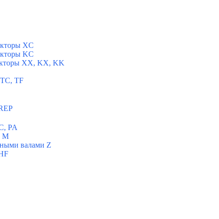
укторы XC
укторы KC
укторы XX, KX, KK
 TC, TF
 REP
C, PA
ы M
ьными валами Z
 HF