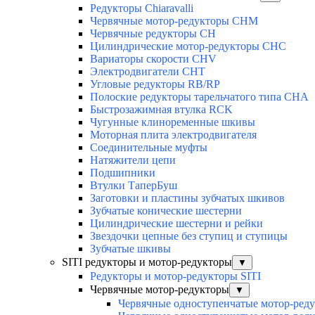
Редукторы Chiaravalli
Червячные мотор-редукторы CHM
Червячные редукторы CH
Цилиндрические мотор-редукторы CHC
Вариаторы скорости CHV
Электродвигатели CHT
Угловые редукторы RB/RP
Полоские редукторы тарельчатого типа CHA
Быстрозажимная втулка RCK
Чугунные клиноременные шкивы
Моторная плита электродвигателя
Соединительные муфты
Натяжители цепи
Подшипники
Втулки ТаперБуш
Заготовки и пластины зубчатых шкивов
Зубчатые конические шестерни
Цилиндрические шестерни и рейки
Звездочки цепные без ступиц и ступицы
Зубчатые шкивы
SITI редукторы и мотор-редукторы
▼
Редукторы и мотор-редукторы SITI
Червячные мотор-редукторы
▼
Червячные одноступенчатые мотор-ред