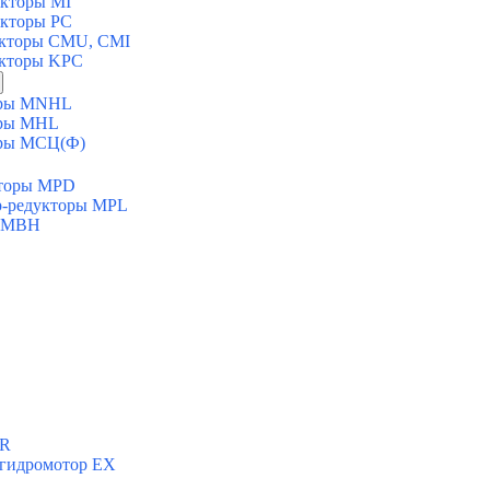
укторы MI
укторы PC
укторы CMU, CMI
укторы KPC
торы MNHL
оры MHL
оры МСЦ(Ф)
кторы MPD
ор-редукторы MPL
ы MBH
ХR
 гидромотор ЕХ