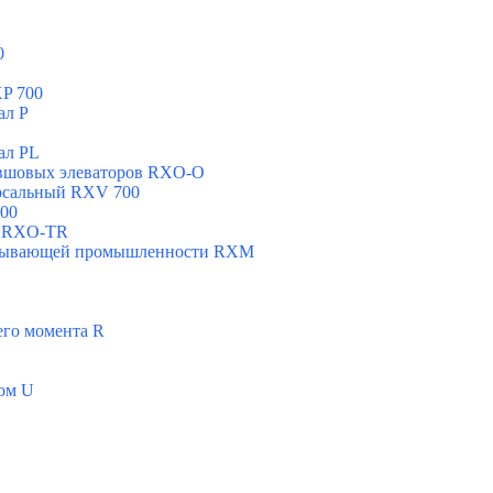
0
P 700
ал Р
ал РL
овшовых элеваторов RXO-O
рсальный RXV 700
00
н RXO-TR
добывающей промышленности RXМ
его момента R
ом U