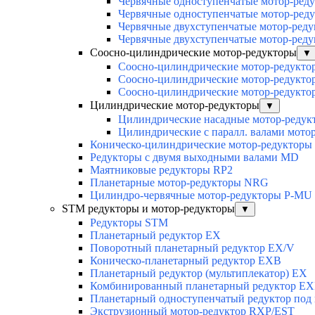
Червячные одноступенчатые мотор-ред
Червячные одноступенчатые мотор-ред
Червячные двухступенчатые мотор-ред
Червячные двухступенчатые мотор-ред
Соосно-цилиндрические мотор-редукторы
▼
Соосно-цилиндрические мотор-редук
Соосно-цилиндрические мотор-редукт
Соосно-цилиндрические мотор-редукт
Цилиндрические мотор-редукторы
▼
Цилиндрические насадные мотор-реду
Цилиндрические с паралл. валами мот
Коническо-цилиндрические мотор-редуктор
Редукторы с двумя выходными валами MD
Маятниковые редукторы RP2
Планетарные мотор-редукторы NRG
Цилиндро-червячные мотор-редукторы P-MU
STM редукторы и мотор-редукторы
▼
Редукторы STM
Планетарный редуктор ЕХ
Поворотный планетарный редуктор EX/V
Коническо-планетарный редуктор ЕХВ
Планетарный редуктор (мультиплекатор) ЕХ
Комбинированный планетарный редуктор Е
Планетарный одноступенчатый редуктор под
Экструзионный мотор-редуктор RXP/EST