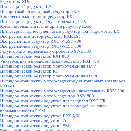
Редукторы STM
Планетарный редуктор ЕХ
Поворотный планетарный редуктор EX/V
Коническо-планетарный редуктор ЕХВ
Планетарный редуктор (мультиплекатор) ЕХ
Комбинированный планетарный редуктор ЕХR
Планетарный одноступенчатый редуктор под гидромотор ЕХ
Экструзионный мотор-редуктор RXP/EST
Экструзионный редуктор RXO-V-EST 700
Экструзионный редуктор RXO-V-EST 800
Редуктор для подъемных устройств RXP-E 800
Цилиндрический редуктор RXP 800
Универсальный цилиндрический редуктор RXP 700
Цилиндрический редуктор монтируемый на вал Р
Цилиндрический редуктор RТ
Цилиндрический редуктор монтируемый на вал РL
Цилиндро-конический мотор-редуктор для ковшовых элеваторов
RXO-O
Цилиндро-конический мотор-редуктор универсальный RXV 700
Цилиндро-конический мотор-редуктор RXV 800
Цилиндро-конический редуктор для градирен RXO-TR
Цилиндро-конический редуктор для горнодобывающей
промышленности RXМ
Цилиндро-конический редуктор RXP-MX
Цилиндро-конический редуктор О
Цилиндро-конический редуктор SM
Червячный редуктор с ограничителем крутящего момента R