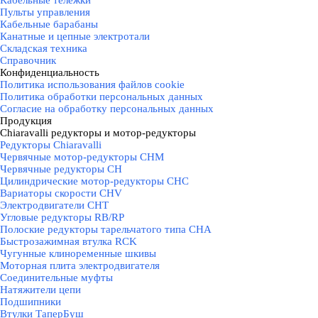
Кабельные тележки
Пульты управления
Кабельные барабаны
Канатные и цепные электротали
Складская техника
Справочник
Конфиденциальность
▼
Политика использования файлов cookie
Политика обработки персональных данных
Согласие на обработку персональных данных
Продукция
▼
Chiaravalli редукторы и мотор-редукторы
▼
Редукторы Chiaravalli
Червячные мотор-редукторы CHM
Червячные редукторы CH
Цилиндрические мотор-редукторы CHC
Вариаторы скорости CHV
Электродвигатели CHT
Угловые редукторы RB/RP
Полоские редукторы тарельчатого типа CHA
Быстрозажимная втулка RCK
Чугунные клиноременные шкивы
Моторная плита электродвигателя
Соединительные муфты
Натяжители цепи
Подшипники
Втулки ТаперБуш