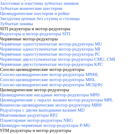
Заготовки и пластины зубчатых шкивов
Зубчатые конические шестерни
Цилиндрические шестерни и рейки
Звездочки цепные без ступиц и ступицы
Зубчатые шкивы
SITI редукторы и мотор-редукторы
▼
Редукторы и мотор-редукторы SITI
Червячные мотор-редукторы
▼
Червячные одноступенчатые мотор-редукторы MU
Червячные одноступенчатые мотор-редукторы MI
Червячные одноступенчатые мотор-редукторы PC
Червячные двухступенчатые мотор-редукторы CMU, CMI
Червячные двухступенчатые мотор-редукторы KPC
Соосно-цилиндрические мотор-редукторы
▼
Соосно-цилиндрические мотор-редукторы MNHL
Соосно-цилиндрические мотор-редукторы MHL
Соосно-цилиндрические мотор-редукторы МСЦ(Ф)
Цилиндрические мотор-редукторы
▼
Цилиндрические насадные мотор-редукторы MPD
Цилиндрические с паралл. валами мотор-редукторы MPL
Коническо-цилиндрические мотор-редукторы MBH
Редукторы с двумя выходными валами MD
Маятниковые редукторы RP2
Планетарные мотор-редукторы NRG
Цилиндро-червячные мотор-редукторы P-MU
STM редукторы и мотор-редукторы
▼