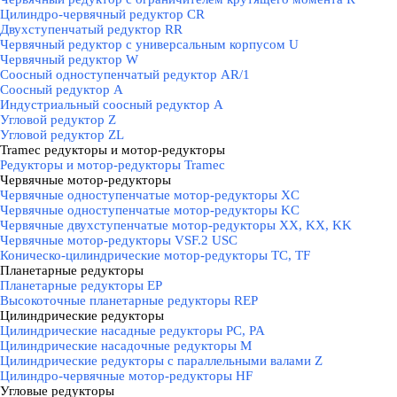
Цилиндро-червячный редуктор СR
Двухступенчатый редуктор RR
Червячный редуктор с универсальным корпусом U
Червячный редуктор W
Соосный одноступенчатый редуктор AR/1
Соосный редуктор А
Индустриальный соосный редуктор А
Угловой редуктор Z
Угловой редуктор ZL
Tramec редукторы и мотор-редукторы
▼
Редукторы и мотор-редукторы Tramec
Червячные мотор-редукторы
▼
Червячные одноступенчатые мотор-редукторы XC
Червячные одноступенчатые мотор-редукторы KC
Червячные двухступенчатые мотор-редукторы XX, KX, KK
Червячные мотор-редукторы VSF.2 USC
Коническо-цилиндрические мотор-редукторы TC, TF
Планетарные редукторы
▼
Планетарные редукторы EP
Высокоточные планетарные редукторы REP
Цилиндрические редукторы
▼
Цилиндрические насадные редукторы PC, PA
Цилиндрические насадочные редукторы M
Цилиндрические редукторы с параллельными валами Z
Цилиндро-червячные мотор-редукторы HF
Угловые редукторы
▼