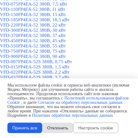
VFD-075FP4EA-52 380В, 7,5 кВт
VFD-110FP4EA-52 380В, 11 кВт
VFD-150FP4EA-52 380В, 15 кВт
VFD-185FP4EA-52 380В, 18,5 кВт
VFD-220FP4EA-52 380В, 22 кВт
VFD-300FP4EA-52 380В, 30 кВт
VFD-370FP4EA-52 380В, 37 кВт
VFD-450FP4EA-52 380В, 45 кВт
VFD-550FP4EA-52 380В, 55 кВт
VFD-750FP4EA-52 380В, 75 кВт
VFD-900FP4EA-52 380В, 90 кВт
VFD-007FP4EA-52S 380В, 0,75 кВт
VFD-015FP4EA-52S 380В, 1,5 кВт
VFD-022FP4EA-52S 380В, 2,2 кВт
VFD-037FP4EA-52S 380В, 3,7 кВт
VFD-040FP4EA-52S 380В, 4 кВт
Мы используем файлы cookie и сервисы веб-аналитики (включая
VFD-055FP4EA-52S 380В, 5,5 кВт
Яндекс.Метрику) для улучшения работы сайта и анализа
VFD-075FP4EA-52S 380В, 7,5 кВт
посещаемости. Продолжая использовать сайт или нажимая
VFD-110FP4EA-52S 380В, 11 кВт
«Принять», вы соглашаетесь с
Политикой использования файлов
Cookie
, и даете
Согласие на обработку персональных данных
.
VFD-150FP4EA-52S 380В, 15 кВт
Обратите внимание, что вы можете отозвать свое согласие в
VFD-185FP4EA-52S 380В, 18,5 кВт
любое время. При нажатии «Отклонить» данные не собираются.
VFD-220FP4EA-52S 380В, 22 кВт
Подробнее в
Политике обработки персональных данных
.
VFD-300FP4EA-52S 380В, 30 кВт
VFD-370FP4EA-52S 380В, 37 кВт
Принять все
Отклонить
Настроить cookie
VFD-450FP4EA-52S 380В, 45 кВт
VFD-550FP4EA-52S 380В, 55 кВт