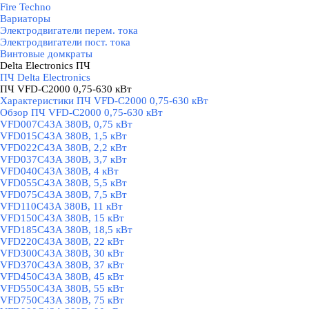
Fire Techno
Вариаторы
Электродвигатели перем. тока
Электродвигатели пост. тока
Винтовые домкраты
Delta Electronics ПЧ
▼
ПЧ Delta Electronics
ПЧ VFD-C2000 0,75-630 кВт
▼
Характеристики ПЧ VFD-C2000 0,75-630 кВт
Обзор ПЧ VFD-C2000 0,75-630 кВт
VFD007C43A 380В, 0,75 кВт
VFD015C43A 380В, 1,5 кВт
VFD022C43A 380В, 2,2 кВт
VFD037C43A 380В, 3,7 кВт
VFD040C43A 380В, 4 кВт
VFD055C43A 380В, 5,5 кВт
VFD075C43A 380В, 7,5 кВт
VFD110C43A 380В, 11 кВт
VFD150C43A 380В, 15 кВт
VFD185C43A 380В, 18,5 кВт
VFD220C43A 380В, 22 кВт
VFD300C43A 380В, 30 кВт
VFD370C43A 380В, 37 кВт
VFD450C43A 380В, 45 кВт
VFD550C43A 380В, 55 кВт
VFD750C43A 380В, 75 кВт