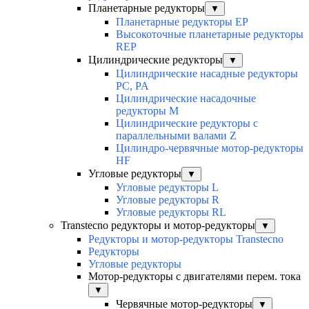
Планетарные редукторы
▼
Планетарные редукторы EP
Высокоточные планетарные редукторы
REP
Цилиндрические редукторы
▼
Цилиндрические насадные редукторы
PC, PA
Цилиндрические насадочные
редукторы M
Цилиндрические редукторы с
параллельными валами Z
Цилиндро-червячные мотор-редукторы
HF
Угловые редукторы
▼
Угловые редукторы L
Угловые редукторы R
Угловые редукторы RL
Transtecno редукторы и мотор-редукторы
▼
Редукторы и мотор-редукторы Transtecno
Редукторы
Угловые редукторы
Мотор-редукторы с двигателями перем. тока
▼
Червячные мотор-редукторы
▼