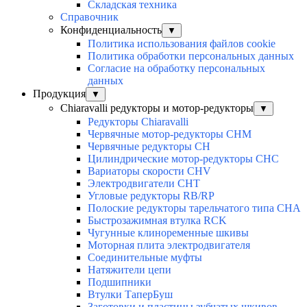
Складская техника
Справочник
Конфиденциальность
▼
Политика использования файлов cookie
Политика обработки персональных данных
Согласие на обработку персональных
данных
Продукция
▼
Chiaravalli редукторы и мотор-редукторы
▼
Редукторы Chiaravalli
Червячные мотор-редукторы CHM
Червячные редукторы CH
Цилиндрические мотор-редукторы CHC
Вариаторы скорости CHV
Электродвигатели CHT
Угловые редукторы RB/RP
Полоские редукторы тарельчатого типа CHA
Быстрозажимная втулка RCK
Чугунные клиноременные шкивы
Моторная плита электродвигателя
Соединительные муфты
Натяжители цепи
Подшипники
Втулки ТаперБуш
Заготовки и пластины зубчатых шкивов