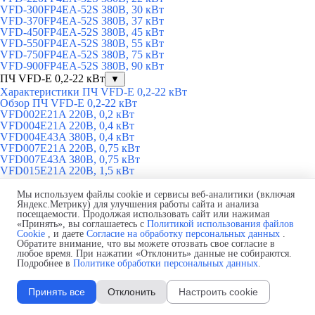
VFD-300FP4EA-52S 380В, 30 кВт
VFD-370FP4EA-52S 380В, 37 кВт
VFD-450FP4EA-52S 380В, 45 кВт
VFD-550FP4EA-52S 380В, 55 кВт
VFD-750FP4EA-52S 380В, 75 кВт
VFD-900FP4EA-52S 380В, 90 кВт
ПЧ VFD-E 0,2-22 кВт
▼
Характеристики ПЧ VFD-E 0,2-22 кВт
Обзор ПЧ VFD-E 0,2-22 кВт
VFD002E21A 220В, 0,2 кВт
VFD004E21A 220В, 0,4 кВт
VFD004E43A 380В, 0,4 кВт
VFD007E21A 220В, 0,75 кВт
VFD007E43A 380В, 0,75 кВт
VFD015E21A 220В, 1,5 кВт
VFD015E43A 380В, 1,5 кВт
VFD022E21A 220В, 2,2 кВт
Мы используем файлы cookie и сервисы веб-аналитики (включая
VFD002E21P 220В, 0,2 кВт
Яндекс.Метрику) для улучшения работы сайта и анализа
посещаемости. Продолжая использовать сайт или нажимая
VFD004E21P 220В, 0,4 кВт
«Принять», вы соглашаетесь с
Политикой использования файлов
VFD007E21P 220В, 0,75 кВт
Cookie
, и даете
Согласие на обработку персональных данных
.
VFD002E21T 220В, 0,2 кВт
Обратите внимание, что вы можете отозвать свое согласие в
VFD004E21T 220В, 0,4 кВт
любое время. При нажатии «Отклонить» данные не собираются.
VFD007E21T 220В, 0,75 кВт
Подробнее в
Политике обработки персональных данных
.
VFD022E43A 380В, 2,2 кВт
VFD037E43A 380В, 3,7 кВт
Принять все
Отклонить
Настроить cookie
VFD055E43A 380В, 5,5 кВт
VFD075E43A 380В, 7,5 кВт