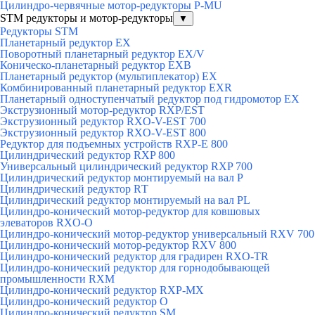
Цилиндро-червячные мотор-редукторы P-MU
STM редукторы и мотор-редукторы
▼
Редукторы STM
Планетарный редуктор ЕХ
Поворотный планетарный редуктор EX/V
Коническо-планетарный редуктор ЕХВ
Планетарный редуктор (мультиплекатор) ЕХ
Комбинированный планетарный редуктор ЕХR
Планетарный одноступенчатый редуктор под гидромотор ЕХ
Экструзионный мотор-редуктор RXP/EST
Экструзионный редуктор RXO-V-EST 700
Экструзионный редуктор RXO-V-EST 800
Редуктор для подъемных устройств RXP-E 800
Цилиндрический редуктор RXP 800
Универсальный цилиндрический редуктор RXP 700
Цилиндрический редуктор монтируемый на вал Р
Цилиндрический редуктор RТ
Цилиндрический редуктор монтируемый на вал РL
Цилиндро-конический мотор-редуктор для ковшовых
элеваторов RXO-O
Цилиндро-конический мотор-редуктор универсальный RXV 700
Цилиндро-конический мотор-редуктор RXV 800
Цилиндро-конический редуктор для градирен RXO-TR
Цилиндро-конический редуктор для горнодобывающей
промышленности RXМ
Цилиндро-конический редуктор RXP-MX
Цилиндро-конический редуктор О
Цилиндро-конический редуктор SM