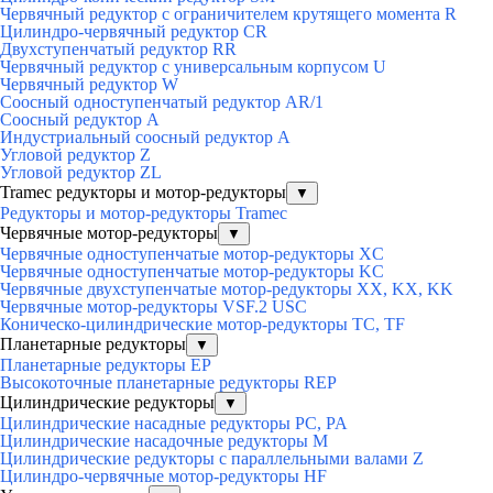
Червячный редуктор с ограничителем крутящего момента R
Цилиндро-червячный редуктор СR
Двухступенчатый редуктор RR
Червячный редуктор с универсальным корпусом U
Червячный редуктор W
Соосный одноступенчатый редуктор AR/1
Соосный редуктор А
Индустриальный соосный редуктор А
Угловой редуктор Z
Угловой редуктор ZL
Tramec редукторы и мотор-редукторы
▼
Редукторы и мотор-редукторы Tramec
Червячные мотор-редукторы
▼
Червячные одноступенчатые мотор-редукторы XC
Червячные одноступенчатые мотор-редукторы KC
Червячные двухступенчатые мотор-редукторы XX, KX, KK
Червячные мотор-редукторы VSF.2 USC
Коническо-цилиндрические мотор-редукторы TC, TF
Планетарные редукторы
▼
Планетарные редукторы EP
Высокоточные планетарные редукторы REP
Цилиндрические редукторы
▼
Цилиндрические насадные редукторы PC, PA
Цилиндрические насадочные редукторы M
Цилиндрические редукторы с параллельными валами Z
Цилиндро-червячные мотор-редукторы HF