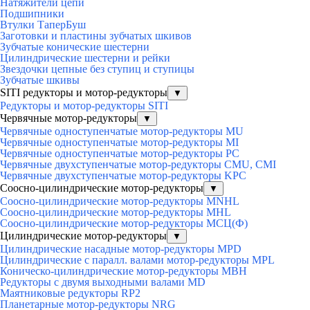
Натяжители цепи
Подшипники
Втулки ТаперБуш
Заготовки и пластины зубчатых шкивов
Зубчатые конические шестерни
Цилиндрические шестерни и рейки
Звездочки цепные без ступиц и ступицы
Зубчатые шкивы
SITI редукторы и мотор-редукторы
▼
Редукторы и мотор-редукторы SITI
Червячные мотор-редукторы
▼
Червячные одноступенчатые мотор-редукторы MU
Червячные одноступенчатые мотор-редукторы MI
Червячные одноступенчатые мотор-редукторы PC
Червячные двухступенчатые мотор-редукторы CMU, CMI
Червячные двухступенчатые мотор-редукторы KPC
Соосно-цилиндрические мотор-редукторы
▼
Соосно-цилиндрические мотор-редукторы MNHL
Соосно-цилиндрические мотор-редукторы MHL
Соосно-цилиндрические мотор-редукторы МСЦ(Ф)
Цилиндрические мотор-редукторы
▼
Цилиндрические насадные мотор-редукторы MPD
Цилиндрические с паралл. валами мотор-редукторы MPL
Коническо-цилиндрические мотор-редукторы MBH
Редукторы с двумя выходными валами MD
Маятниковые редукторы RP2
Планетарные мотор-редукторы NRG