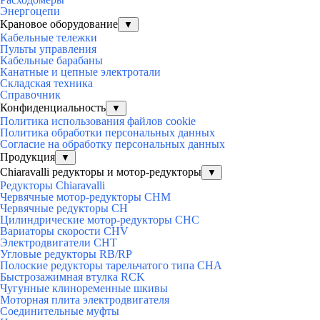
Энергоцепи
Крановое оборудование
▼
Кабельные тележки
Пульты управления
Кабельные барабаны
Канатные и цепные электротали
Складская техника
Справочник
Конфиденциальность
▼
Политика использования файлов cookie
Политика обработки персональных данных
Согласие на обработку персональных данных
Продукция
▼
Chiaravalli редукторы и мотор-редукторы
▼
Редукторы Chiaravalli
Червячные мотор-редукторы CHM
Червячные редукторы CH
Цилиндрические мотор-редукторы CHC
Вариаторы скорости CHV
Электродвигатели CHT
Угловые редукторы RB/RP
Полоские редукторы тарельчатого типа CHA
Быстрозажимная втулка RCK
Чугунные клиноременные шкивы
Моторная плита электродвигателя
Соединительные муфты