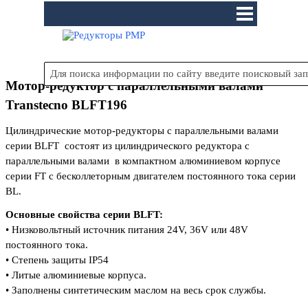
Перейти к контенту
Пропустить меню
Мотор-редуктор с параллельными валами
Transtecno BLFT196
Цилиндрические мотор-редукторы c параллельными валами
серии BLFT состоят из цилиндрического редуктора с
параллельными валами в компактном алюминиевом корпусе
серии FT с бесколлеторным двигателем постоянного тока серии
BL.
Основные свойства серии BLFT:
•
Низковольтный источник питания 24V, 36V или 48V
постоянного тока.
•
Степень защиты IP54
•
Литые алюминиевые корпуса.
•
Заполнены синтетическим маслом на весь срок службы.